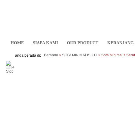
HOME
SIAPA KAMI
OUR PRODUCT
KERANJANG 
Beranda
»
SOFA MINIMALIS 211
» Sofa Minimalis Sera
anda berada di:
>
<
1
2
3
4
Stop