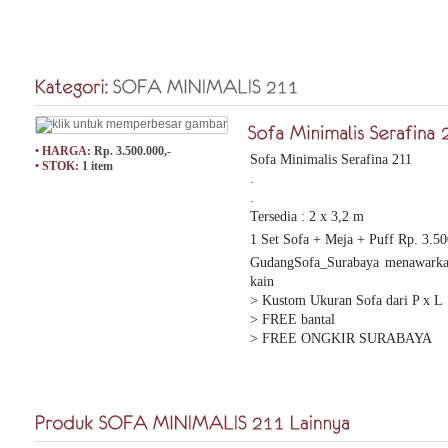
• HARGA:
Rp. 3.500.000,-
Sofa Minimalis Serafina 211
• STOK:
1 item
.
.
Tersedia : 2 x 3,2 m
1 Set Sofa + Meja + Puff Rp. 3.5
GudangSofa_Surabaya menawarkan
kain
> Kustom Ukuran Sofa dari P x L
> FREE bantal
> FREE ONGKIR SURABAYA