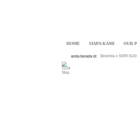
HOME
SIAPA KAMI
OUR 
Beranda
»
SOFA SUDU
anda berada di:
>
<
1
2
3
4
Stop