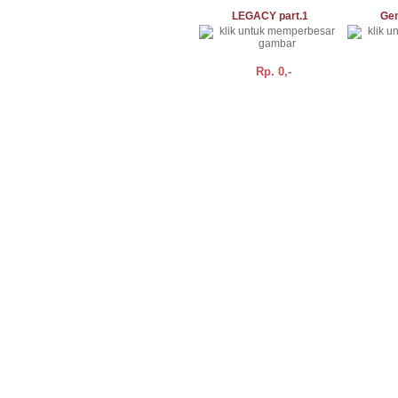
LEGACY part.1
Gen
Rp.
0,-
BELI
DETAIL
BELI