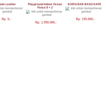
uie Leather
Playground Indoor Ocean
KURSI BAR BASO KAFE
Fence 8 + 2
Rp.
0,-
Rp.
195.000,-
Rp.
1.950.000,-
DETAIL
BELI
DETAIL
BELI
DETAIL