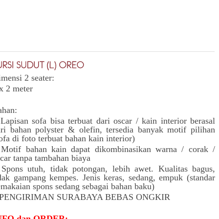
mensi 2 seater:
x 2 meter
ahan:
Lapisan sofa bisa terbuat dari oscar / kain interior berasal
ri bahan polyster & olefin, tersedia banyak motif pilihan
ofa di foto terbuat bahan kain interior)
 Motif bahan kain dapat dikombinasikan warna / corak /
car tanpa tambahan biaya
Spons utuh, tidak potongan, lebih awet. Kualitas bagus,
dak gampang kempes. Jenis keras, sedang, empuk (standar
makaian spons sedang sebagai bahan baku)
 PENGIRIMAN SURABAYA BEBAS ONGKIR
NFO dan ORDER: