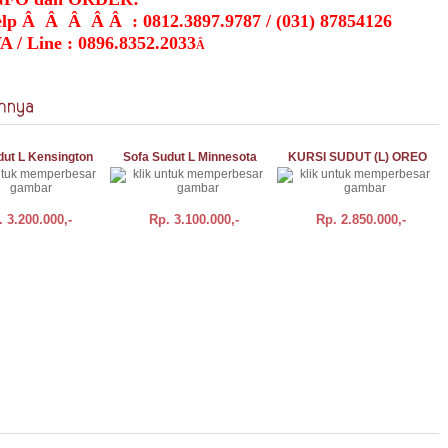
elp Â Â Â Â
Â : 0812.3897.9787 / (031) 87854126
A / Line : 0896.8352.2033
Â
dut L Kensington
Sofa Sudut L Minnesota
KURSI SUDUT (L) OREO
.
3.200.000,-
Rp.
3.100.000,-
Rp.
2.850.000,-
DETAIL
BELI
DETAIL
BELI
DETAIL