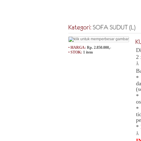
• HARGA:
Rp. 2.850.000,-
Di
• STOK:
1 item
2 
Â
B
* 
da
(s
*
os
* 
ti
pe
*
Â
I