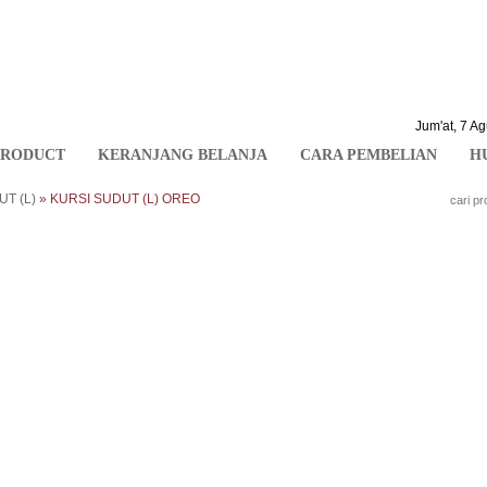
Jum'at, 7 A
PRODUCT
KERANJANG BELANJA
CARA PEMBELIAN
H
T (L)
» KURSI SUDUT (L) OREO