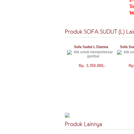
T
W
Sofa Sudut L Dianna
Sofa Su
Rp.
3.350.000,-
Rp
BELI
DETAIL
BELI