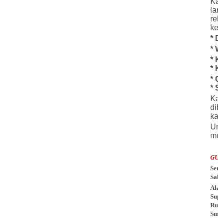
K
l
re
ke
* 
* 
* 
* 
* 
* 
K
d
ka
Un
me
G
Se
Sa
Al
Su
Ru
Su