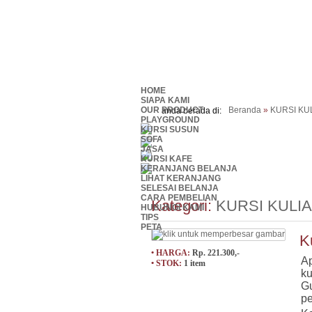
HOME
SIAPA KAMI
OUR PRODUCT
Beranda
»
KURSI KU
anda berada di:
PLAYGROUND
KURSI SUSUN
SOFA
JASA
KURSI KAFE
KERANJANG BELANJA
LIHAT KERANJANG
SELESAI BELANJA
CARA PEMBELIAN
Kategori:
KURSI KULI
HUBUNGI KAMI
TIPS
PETA
K
• HARGA:
Rp. 221.300,-
A
• STOK:
1 item
k
Gu
pe