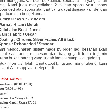
ami menggunakan besi berkualitas setebal 1mm yang tahan
ama. Kami juga menyediakan 2 pilihan spons yaitu spons
bounded atau spons standart yang dapat disesuaikan dengan
perluan dan budget anda.
Dimensi : 45 x 52 x 82 cm
Warna : Hitam / Merah
Ketebalan Besi : 1 mm
Kain : Fabric / Oscar
Coating : Chrome, Silver Frame, All Black
Spons : Rebounded / Standart
ami menggunakan sistem made by order, jadi pesanan akan
ibuat saat anda memesan dan barang jadi lebih terjamin
rena bukan barang yang sudah lama tertumpuk di gudang
tuk informasi lebih lanjut dapat langsung menghubungi kami
lalui Whatsapp atau telepon di:
UDANG GROSIR
nin-Jumat (09.00-17.00)
btu (09.00-14.00)
amat:
permarket Yakaya LT. 2
ngkut Mapan Utara FA-01
rabaya