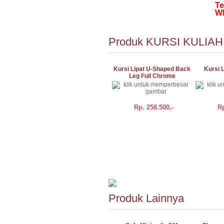
Te
Wh
Produk KURSI KULIAH
Kursi Lipat U-Shaped Back
Kursi L
Leg Full Chrome
Rp.
258.500,-
R
BELI
DETAIL
BELI
Produk Lainnya