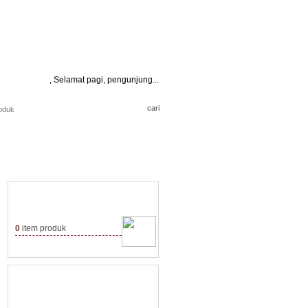
,
Selamat pagi, pengunjung...
Keranjang Belanja
0
item produk
Kategori Produk