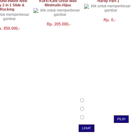
ound Indoor New
Kursi Kafe Great Wall
Hardy Part 1
 2 in 1 Slide &
Minimalis-Hijau
Rocking
Rp.
0,-
Rp.
205.000,-
p.
850.000,-
DETAIL
BELI
DETAIL
BELI
DETAIL
Sekilas Info
Polling
Kami mengutamakan pelayanan
Bagaimana tampilan web
yang cepat dan bertanggung jawab
ini?
Kepuasan pelanggan adalah
Bagus
tanggung jawab kami
Lumayan
Tidak