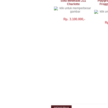
Sofa Minimalis 211
Playgr
Charlotte
Froggy
Rp.
3.100.000,-
R
BELI
DETAIL
BELI
Tentang Kami
Gudang Grosir adalah Bisnis Online yang
berdiri sejak tahun 2012. Pusatnya
barang grosir murah.. pusatnya
pengadaan berkualitas..
Kami memberikan produk berkualitas
dengan harga bersaing, karena sebagian
besar produk adalah hasil produksi kami
atau rekanan.
selanjutnya