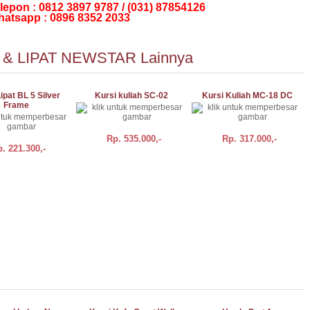
lepon : 0812 3897 9787 / (031) 87854126
atsapp : 0896 8352 2033
 & LIPAT NEWSTAR Lainnya
ipat BL 5 Silver
Kursi kuliah SC-02
Kursi Kuliah MC-18 DC
Frame
Rp.
535.000,-
Rp.
317.000,-
p.
221.300,-
DETAIL
BELI
DETAIL
BELI
DETAIL