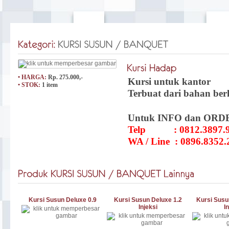
• HARGA:
Rp. 275.000,-
Kursi untuk kantor
• STOK:
1 item
Terbuat dari bahan ber
Untuk INFO dan ORD
Telp : 0812.3897.978
WA / Line : 0896.8352.
Kursi Susun Deluxe 0.9
Kursi Susun Deluxe 1.2
Kursi Susu
Injeksi
I