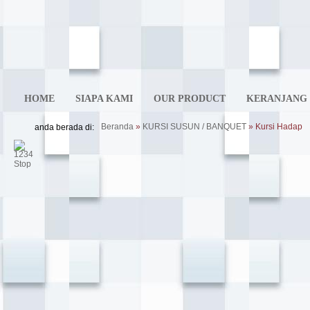
HOME
SIAPA KAMI
OUR PRODUCT
KERANJANG 
Beranda
»
KURSI SUSUN / BANQUET
» Kursi Hadap
anda berada di:
>
<
1
2
3
4
Stop