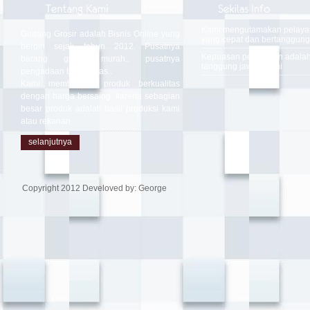
Kami mengutamakan pelay
Gudang Grosir adalah Bisnis Online yang
yang cepat dan bertanggung
berdiri sejak tahun 2012. Pusatnya
Kepuasan pelanggan adala
barang grosir murah.. pusatnya
tanggung jawab kami
pengadaan berkualitas..
Kami memberikan produk berkualitas
dengan harga bersaing, karena sebagian
besar produk adalah hasil produksi kami
atau rekanan.
selanjutnya
Copyright 2012 Develoved by: George