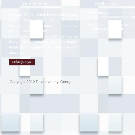
Kami mengutamakan pelay
Gudang Grosir adalah Bisnis Online yang
yang cepat dan bertanggung
berdiri sejak tahun 2012. Pusatnya
Kepuasan pelanggan adala
barang grosir murah.. pusatnya
tanggung jawab kami
pengadaan berkualitas..
Kami memberikan produk berkualitas
dengan harga bersaing, karena sebagian
besar produk adalah hasil produksi kami
atau rekanan.
selanjutnya
Copyright 2012 Develoved by: George