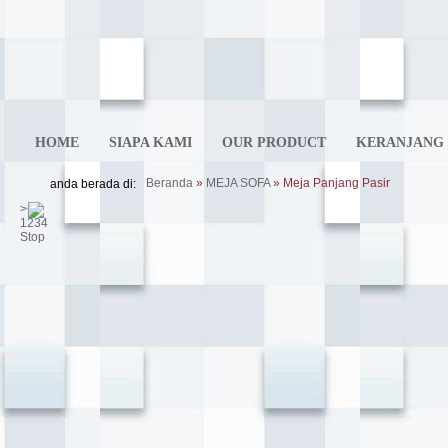
HOME
SIAPA KAMI
OUR PRODUCT
KERANJANG 
Beranda
»
MEJA SOFA
» Meja Panjang Pasir
anda berada di:
>
<
1
2
3
4
Stop