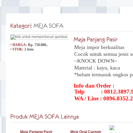
• HARGA:
Rp. 750.000,-
Meja impor berkualitas
• STOK:
2 item
Cocok untuk semua jenis s
~KNOCK DOWN~
Material : kayu, kaca
*belum termasuk ongkos pe
Info dan Order :
Telp : 0812.3897.9
WA / Line : 0896.8352.
Meja Panjang Pasir
Meja Oval Custom