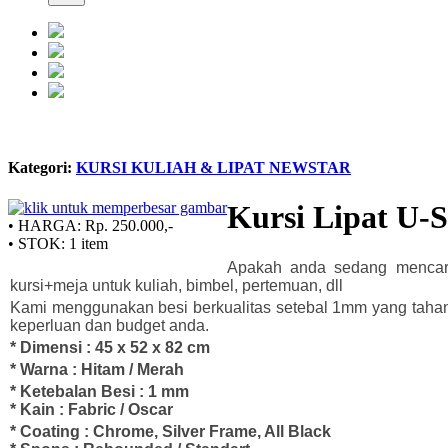
Kategori:
KURSI KULIAH & LIPAT NEWSTAR
Kursi Lipat U-
• HARGA:
Rp. 250.000,-
• STOK:
1 item
Apakah anda sedang mencari 
kursi+meja untuk kuliah, bimbel, pertemuan, dll
Kami menggunakan besi berkualitas setebal 1mm yang tahan
keperluan dan budget anda.
* Dimensi : 45 x 52 x 82 cm
* Warna : Hitam / Merah
* Ketebalan Besi : 1 mm
* Kain : Fabric / Oscar
* Coating : Chrome, Silver Frame, All Black