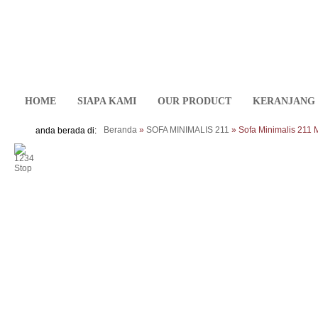
HOME
SIAPA KAMI
OUR PRODUCT
KERANJANG 
Beranda
»
SOFA MINIMALIS 211
» Sofa Minimalis 211 
anda berada di:
>
<
1
2
3
4
Stop