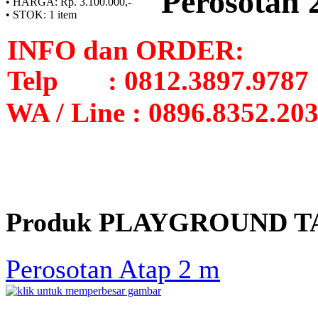
Perosotan 
• HARGA:
Rp. 3.100.000,-
• STOK:
1 item
INFO dan ORDER:
Telp : 0812.3897.9787
WA / Line : 0896.8352.20
Produk PLAYGROUND T
Perosotan Atap 2 m